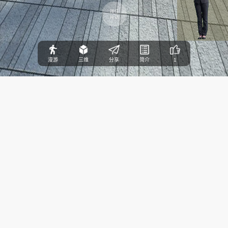
按住
拖动
漫游
三维
分享
简介
1