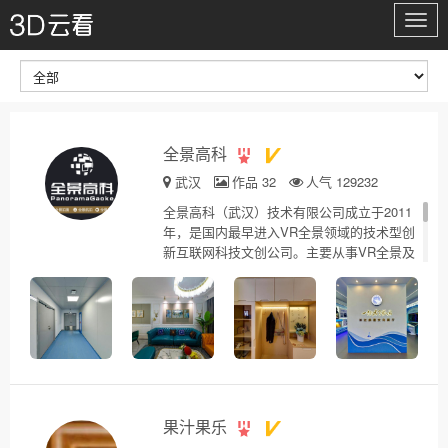
切
换
导
航
全景高科
武汉
作品 32
人气 129232
全景高科（武汉）技术有限公司成立于2011
年，是国内最早进入VR全景领域的技术型创
新互联网科技文创公司。主要从事VR全景及
视频的拍摄、制作、虚拟现实（VR）展示解
决方案,致力于提供全域旅游名片、虚拟政务
大厅、3D虚拟展馆（博物馆）、城市规划三
维制作等领域提供创新的智慧内容及相关服
务。 官网：www.panogk.com 商务合作：
13871195889 027-82840008
果汁果乐