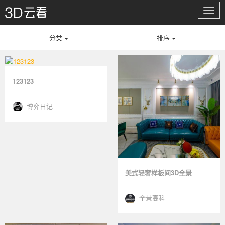
切
换
导
分类
排序
航
123123
博弈日记
美式轻奢样板间3D全景
全景高科