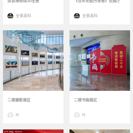
房县博物馆3D全景
《百年长航丹青卷》云展厅
全景高科
全景高科
二楼摄影展区
二楼书画展区
hl
hl