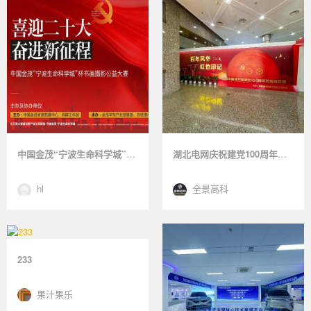
中国金茂“宁波生命科学城”杯书画摄影公益大赛【线上VR展厅】
湖北电网庆祝建党100周年发展成就展
hl
全景高科
233
果汁果乐