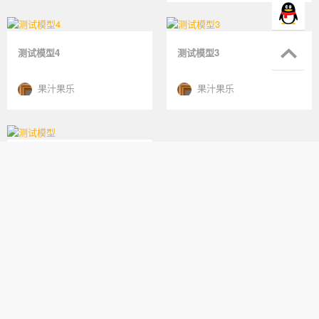
测试模型3
测试模型
果汁果乐
果汁果乐
鄂公网安备 42010302000921号
鄂ICP备17002737号-18
增值电信业务经营许可证：鄂B2-20210462
网络文化经营许可证鄂网文[2021]1739-052号
广播电视节目制作经营许可证（鄂）字第00838号