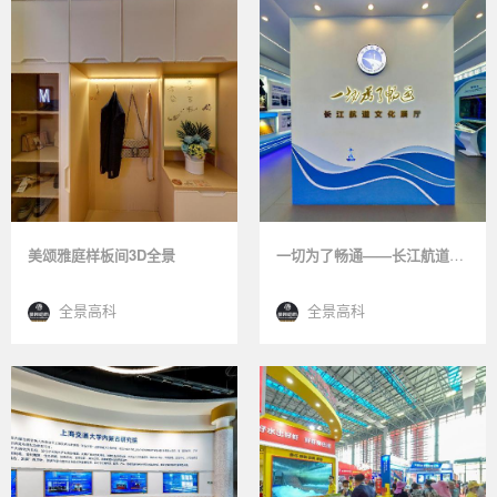
美颂雅庭样板间3D全景
一切为了畅通——长江航道文化云展厅
全景高科
全景高科